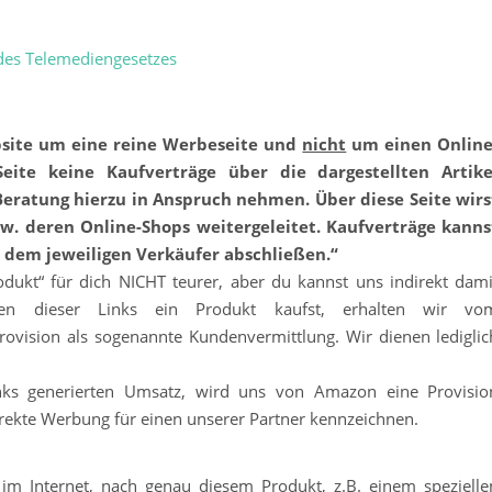
 des Telemediengesetzes
ebsite um eine reine Werbeseite und
nicht
um einen Online
ite keine Kaufverträge über die dargestellten Artike
eratung hierzu in Anspruch nehmen. Über diese Seite wirs
. deren Online-Shops weitergeleitet. Kaufverträge kanns
t dem jeweiligen Verkäufer abschließen.“
rodukt“ für dich NICHT teurer, aber du kannst uns indirekt dami
n dieser Links ein Produkt kaufst, erhalten wir vo
ovision als sogenannte Kundenvermittlung. Wir dienen lediglic
inks generierten Umsatz, wird uns von Amazon eine Provisio
rekte Werbung für einen unserer Partner kennzeichnen.
im Internet, nach genau diesem Produkt, z.B. einem spezielle