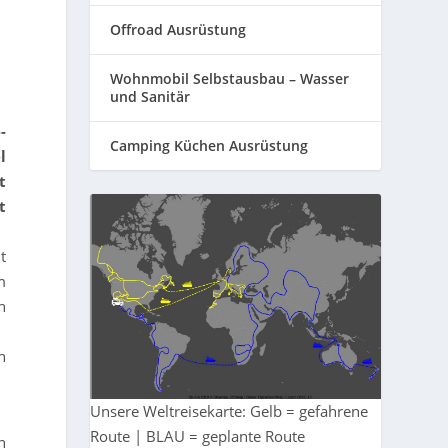
Offroad Ausrüstung
Wohnmobil Selbstausbau – Wasser
und Sanitär
-
Camping Küchen Ausrüstung
l
t
t
t
m
h
n
Unsere Weltreisekarte: Gelb = gefahrene
Route | BLAU = geplante Route
n