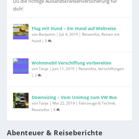
Du die richtige Auslandskrankenversicherung für
dich!
Flug mit Hund – Ein Hund auf Weltreise
von
Benjamin
|
Juli 4, 2019
|
Reiseinfos
,
Reisen mit
Hund
|
0
Wohnmobil Verschiffung vorbereiten
von
Tanja
|
Juni 11, 2019
|
Reiseinfos
,
Verschiffungen
|
2
Downsizing – Vom Unimog zum VW Bus
von
Tanja
|
Mai 22, 2019
|
Fahrzeuge & Technik
,
Reiseinfos
|
6
Abenteuer & Reiseberichte