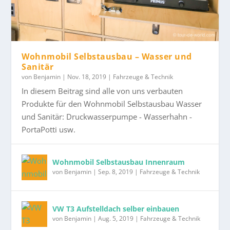
VW Bus Reise USA – Alte Autos & heißer
Auslands Krankenversicherung
Offroad Ausrüstung
Wohnmobil Selbstausbau – Wasser und
Camping Küchen Ausrüstung
Camping Ausrüstung
Berge Ausrüstung
Kamera Ausrüstung
...
Sanitär...
Wohnmobil Selbstausbau – Wasser und
Sanitär
von
Benjamin
|
Nov. 18, 2019
|
Fahrzeuge & Technik
In diesem Beitrag sind alle von uns verbauten
Produkte für den Wohnmobil Selbstausbau Wasser
und Sanitär: Druckwasserpumpe - Wasserhahn -
PortaPotti usw.
Wohnmobil Selbstausbau Innenraum
von
Benjamin
|
Sep. 8, 2019
|
Fahrzeuge & Technik
VW T3 Aufstelldach selber einbauen
von
Benjamin
|
Aug. 5, 2019
|
Fahrzeuge & Technik