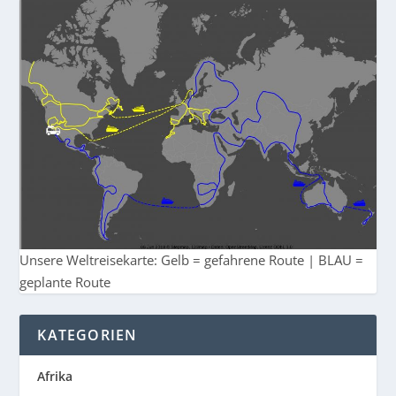
Unsere Weltreisekarte: Gelb = gefahrene Route | BLAU =
geplante Route
KATEGORIEN
Afrika