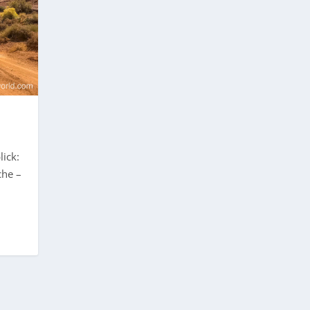
ick:
che –