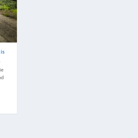
is
ie
nd