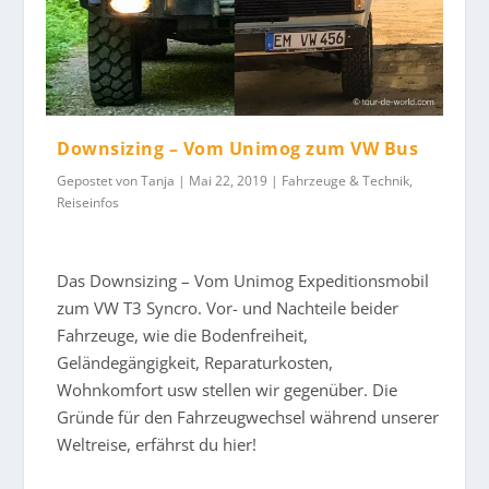
Downsizing – Vom Unimog zum VW Bus
Gepostet von
Tanja
|
Mai 22, 2019
|
Fahrzeuge & Technik
,
Reiseinfos
Das Downsizing – Vom Unimog Expeditionsmobil
zum VW T3 Syncro. Vor- und Nachteile beider
Fahrzeuge, wie die Bodenfreiheit,
Geländegängigkeit, Reparaturkosten,
Wohnkomfort usw stellen wir gegenüber. Die
Gründe für den Fahrzeugwechsel während unserer
Weltreise, erfährst du hier!