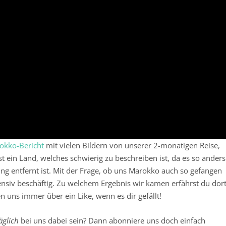
okko-Bericht
mit vielen Bildern von unserer 2-monatigen Reise,
t ein Land, welches schwierig zu beschreiben ist, da es so anders
ung entfernt ist. Mit der Frage, ob uns Marokko auch so gefangen
ensiv beschäftig. Zu welchem Ergebnis wir kamen erfährst du dort
n uns immer über ein Like, wenn es dir gefällt!
äglich
bei uns dabei sein? Dann abonniere uns doch einfach