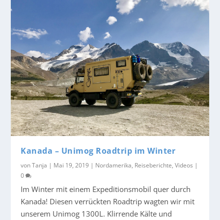
Kanada – Unimog Roadtrip im Winter
von
Tanja
|
Mai 19, 2019
|
Nordamerika
,
Reiseberichte
,
Videos
|
0
Im Winter mit einem Expeditionsmobil quer durch
Kanada! Diesen verrückten Roadtrip wagten wir mit
unserem Unimog 1300L. Klirrende Kälte und