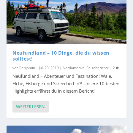
Neufundland – 10 Dinge, die du wissen
solltest!
von
Benjamin
|
Juli 20, 2019
|
Nordamerika
,
Reiseberichte
|
2
Neufundland – Abenteuer und Faszination! Wale,
Elche, Eisberge und Screeched-In?! Unsere 10 besten
Highlights erfährst du in diesem Bericht!
WEITERLESEN