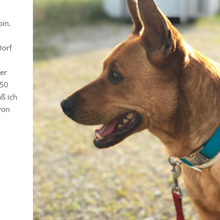
in.
Dorf
ner
150
ß ich
von