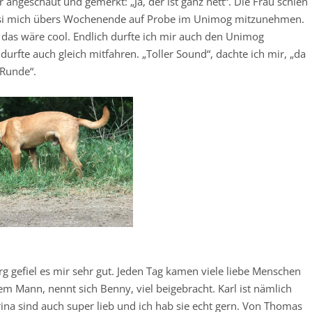
ngeschaut und gemerkt: „Ja, der ist ganz nett“. Die Frau schien
absi mich übers Wochenende auf Probe im Unimog mitzunehmen.
 das wäre cool. Endlich durfte ich mir auch den Unimog
durfte auch gleich mitfahren. „Toller Sound“, dachte ich mir, „da
 Runde“.
 gefiel es mir sehr gut. Jeden Tag kamen viele liebe Menschen
em Mann, nennt sich Benny, viel beigebracht. Karl ist nämlich
ina sind auch super lieb und ich hab sie echt gern. Von Thomas